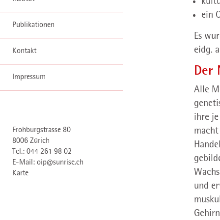
kult
ein 
Publikationen
Es wur
eidg. 
Kontakt
Der 
Impressum
Alle M
geneti
ihre je
macht 
Frohburgstrasse 80
8006 Zürich
Handel
Tel.: 044 261 98 02
gebild
E-Mail:
oip@sunrise.ch
Wachst
Karte
und er
muskul
Gehirn